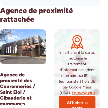
Agence de proximité
rattachée
En affichant la carte,
j'autorise le
traitement
d'informations (dont
Agence de
mon adresse IP) et
proximité des
leur transfert hors UE
Couronneries /
par Google Maps
Saint Eloi /
(USA).
En savoir plus
(ouvre 
Gibauderie et
Afficher la
communes
carte